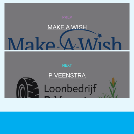
PREV
MAKE A WISH
NEXT
P VEENSTRA